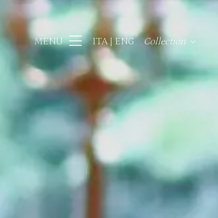
MENU
ITA
ENG
Collection
Hotel Regency Fir
Hotel Lord Byron 