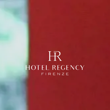
enze
Roma