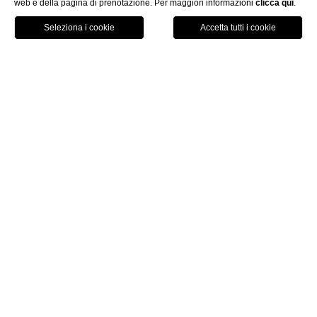
web e della pagina di prenotazione. Per maggiori informazioni
clicca qui
.
ITA
PRENOTA
Home
Camere & Suites
Garden Suite
Garden Suite
L’unicità del piccolo dehor
arredato dove ripristinare i
propri sensi
La Garden Suite ha una
superficie di 50 m2
e
si
trova nel giardino interno dell'hotel
. Dispone di